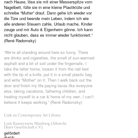
nach Hause, löse sie mit einer Messerspitze vom
Nagelbett, fülle sie in eine kleine Plastiktüte und
schreibe “Mutter” drauf. Dann gehe ich wieder vor
die Türe und beende mein Leben, indem ich wie
alle anderen Steuern zahle, Urlaub mache, Kinder
zeuge und mir Auto & Eigenheim gönne. Ich kann
nicht glauben, dass es immer wieder funktioniert.“
(René Radomsky)
“We’re all standing around here so funny. There
are drinks and cigarettes, the smell of sun-warmed
asphalt and a bit of soil under the fingernails. I
take the latter home, loosen it from the nail bed
with the tip of a knife, put it in a small plastic bag
and write “Mother” on it. Then I walk back out the
door and finish my life paying taxes like everyone
else, taking vacations, fathering children, and
treating myself to a car & home of my own. I can’t
believe it keeps working.” (René Radomsky)
Link zu Contemporary Art Library
Link Kunstverein Nürnberg (Albrecht
Dürer Gesellschaft e.V.)
gefördert
durch: